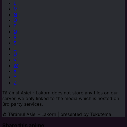
L
M
N
O
P
Q
R
S
T
U
V
W
X
Y
Z
Tărâmul Asiei - Lakorn does not store any files on our
server, we only linked to the media which is hosted on
3rd party services.
© Tărâmul Asiei - Lakorn | presented by
Tukutema
Share this anime: