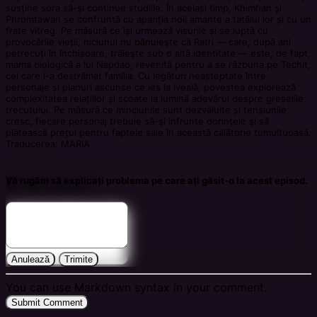
susține sora să-și continue studiile. În același timp, Khimhan și
Phromtawan se confruntă cu apariția noii amante a tatălui lor și cu un
frate vitreg. Pe măsură ce își urmează visurile și se luptă cu
provocările vieții, niciunul nu bănuiește că Ratri — care, după ani
petrecuți în închisoare, trăiește sub o altă identitate — este, de fapt,
mama biologică a lui Napdao, revenită pentru a se răzbuna pe Techit,
cel care i-a destrămat familia. Cu legături neașteptate între
personaje și planuri ascunse ce ies la iveală, povestea explorează
complexitatea relațiilor și scoate la lumină adevărul despre greșelile
trecutului. Pe măsură ce minciunile sunt dezvăluite și tensiunile
cresc, fiecare personaj trebuie să-și înfrunte dorințele și să
plătească prețul pentru faptele sale în această călătorie tumultuoasă.
Traducerea: MARIA
Comments
Vă rugăm să explicați problema pe care ați găsit-o la acest episod.
Anulează
Trimite
You can use Markdown syntax in your comment.
Submit Comment