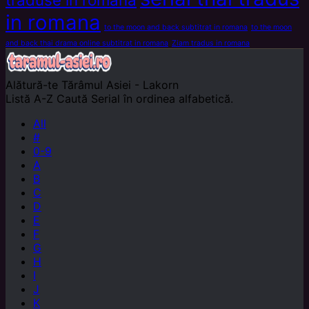
in romana
to the moon and back subtitrat in romana
to the moon
and back thai drama online subtitrat in romana
Ziam tradus in romana
Alătură-te
Tărâmul Asiei - Lakorn
Listă A-Z
Caută Serial în ordinea alfabetică.
All
#
0-9
A
B
C
D
E
F
G
H
I
J
K