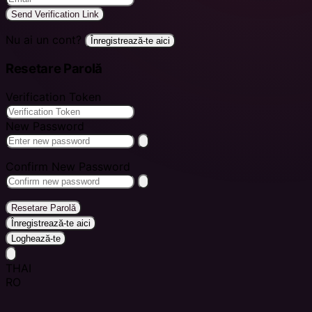
Send Verification Link
Nu ai un cont?
Înregistrează-te aici
Resetare Parolă
Verification Token
New Password
Confirm New Password
Resetare Parolă
Înregistrează-te aici
Loghează-te
THAI
RO