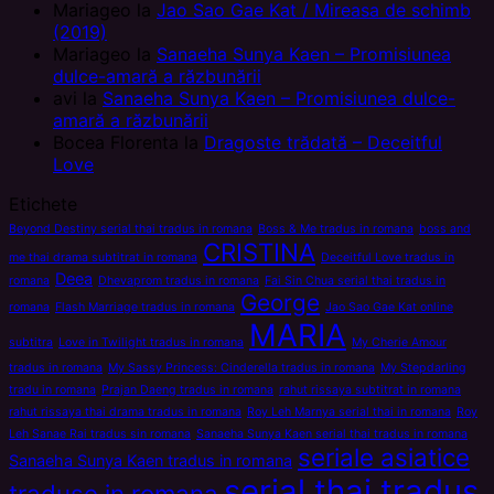
Mariageo
la
Jao Sao Gae Kat / Mireasa de schimb
(2019)
Mariageo
la
Sanaeha Sunya Kaen – Promisiunea
dulce-amară a răzbunării
avi
la
Sanaeha Sunya Kaen – Promisiunea dulce-
amară a răzbunării
Bocea Florenta
la
Dragoste trădată – Deceitful
Love
Etichete
Beyond Destiny serial thai tradus in romana
Boss & Me tradus in romana
boss and
CRISTINA
me thai drama subtitrat in romana
Deceitful Love tradus in
Deea
romana
Dhevaprom tradus in romana
Fai Sin Chua serial thai tradus in
George
romana
Flash Marriage tradus in romana
Jao Sao Gae Kat online
MARIA
subtitra
Love in Twilight tradus in romana
My Cherie Amour
tradus in romana
My Sassy Princess: Cinderella tradus in romana
My Stepdarling
tradu in romana
Prajan Daeng tradus in romana
rahut rissaya subtitrat in romana
rahut rissaya thai drama tradus in romana
Roy Leh Marnya serial thai in romana
Roy
Leh Sanae Rai tradus sin romana
Sanaeha Sunya Kaen serial thai tradus in romana
seriale asiatice
Sanaeha Sunya Kaen tradus in romana
serial thai tradus
traduse in romana