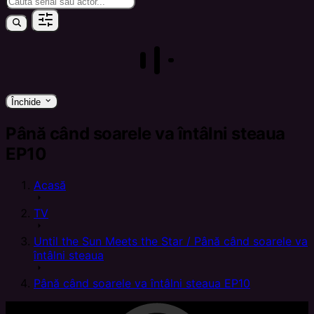
keyboard_arrow_down
Închide
Până când soarele va întâlni steaua
EP10
Acasă
arrow_right
TV
arrow_right
Until the Sun Meets the Star / Până când soarele va
întâlni steaua
arrow_right
Până când soarele va întâlni steaua EP10