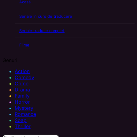
Acasă
Seriale în curs de traducere
Seriale traduse complet
Filme
Genuri
Action
Comedy
Crime
Drama
Family
Horror
Mystery
Romance
Soap
Thriller