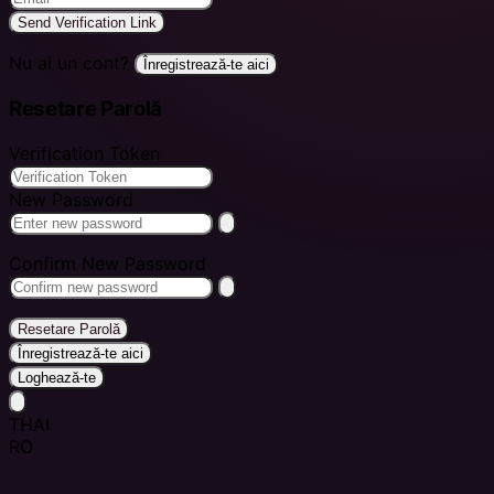
Send Verification Link
Nu ai un cont?
Înregistrează-te aici
Resetare Parolă
Verification Token
New Password
Confirm New Password
Resetare Parolă
Înregistrează-te aici
Loghează-te
THAI
RO