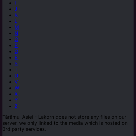
I
J
K
L
M
N
O
P
Q
R
S
T
U
V
W
X
Y
Z
Tărâmul Asiei - Lakorn does not store any files on our
server, we only linked to the media which is hosted on
3rd party services.