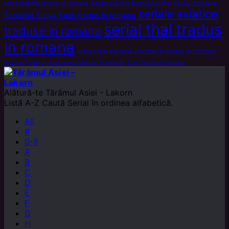
Leh Sanae Rai tradus sin romana
Sanaeha Sunya Kaen serial thai tradus in romana
seriale asiatice
Sanaeha Sunya Kaen tradus in romana
serial thai tradus
traduse in romana
in romana
to the moon and back subtitrat in romana
to the moon
and back thai drama online subtitrat in romana
Ziam tradus in romana
Alătură-te
Tărâmul Asiei - Lakorn
Listă A-Z
Caută Serial în ordinea alfabetică.
All
#
0-9
A
B
C
D
E
F
G
H