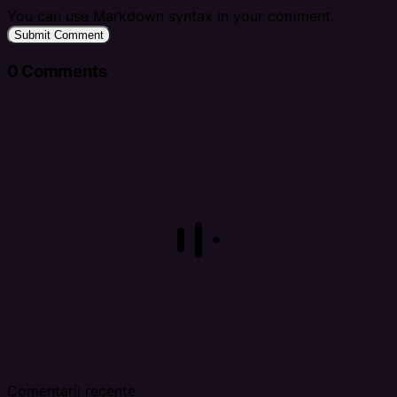
You can use Markdown syntax in your comment.
Submit Comment
0
Comments
Comentarii recente