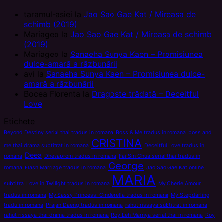
taramul-asiei
la
Jao Sao Gae Kat / Mireasa de
schimb (2019)
Mariageo
la
Jao Sao Gae Kat / Mireasa de schimb
(2019)
Mariageo
la
Sanaeha Sunya Kaen – Promisiunea
dulce-amară a răzbunării
avi
la
Sanaeha Sunya Kaen – Promisiunea dulce-
amară a răzbunării
Bocea Florenta
la
Dragoste trădată – Deceitful
Love
Etichete
Beyond Destiny serial thai tradus in romana
Boss & Me tradus in romana
boss and
CRISTINA
me thai drama subtitrat in romana
Deceitful Love tradus in
Deea
romana
Dhevaprom tradus in romana
Fai Sin Chua serial thai tradus in
George
romana
Flash Marriage tradus in romana
Jao Sao Gae Kat online
MARIA
subtitra
Love in Twilight tradus in romana
My Cherie Amour
tradus in romana
My Sassy Princess: Cinderella tradus in romana
My Stepdarling
tradu in romana
Prajan Daeng tradus in romana
rahut rissaya subtitrat in romana
rahut rissaya thai drama tradus in romana
Roy Leh Marnya serial thai in romana
Roy