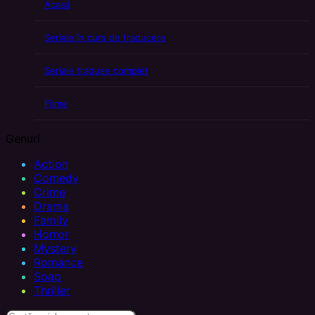
Acasă
Seriale în curs de traducere
Seriale traduse complet
Filme
Genuri
Action
Comedy
Crime
Drama
Family
Horror
Mystery
Romance
Soap
Thriller