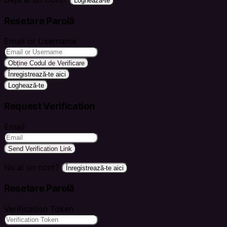
Loghează-te
Resetare Parolă
Email or Username
Obține Codul de Verificare
Înregistrează-te aici
Loghează-te
Request Verification
Email
Send Verification Link
Nu ai un cont?
Înregistrează-te aici
Resetare Parolă
Verification Token