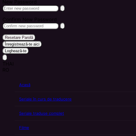
New Password
Confirm New Password
Resetare Parolă
Înregistrează-te aici
Loghează-te
THAI
RO
Acasă
Seriale în curs de traducere
Seriale traduse complet
Filme