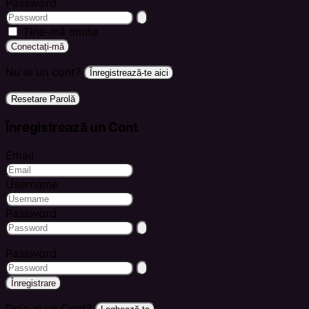
Password
Ține-mă minte
Conectați-mă
Nu ai un cont?
Înregistrează-te aici
Resetare Parolă
Înregistrează un Cont
Email
Username
Password
Password
Înregistrare
Deja ai un Cont?