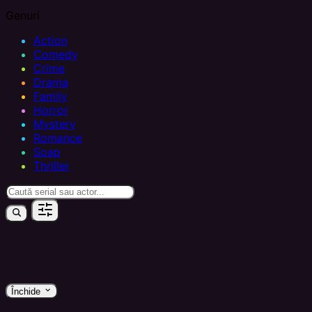
Genuri
Action
Comedy
Crime
Drama
Family
Horror
Mystery
Romance
Soap
Thriller
keyboard_arrow_down
Închide