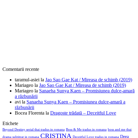
Comentarii recente
taramul-asiei
la
Jao Sao Gae Kat / Mireasa de schimb (2019)
Mariageo
la
Jao Sao Gae Kat / Mireasa de schimb (2019)
Mariageo
la
Sanaeha Sunya Kaen – Promisiunea dulce-amară
a răzbunării
avi
la
Sanaeha Sunya Kaen – Promisiunea dulce-amară a
răzbunării
Bocea Florenta
la
Dragoste trădată – Deceitful Love
Etichete
Beyond Destiny serial thai tradus in romana
Boss & Me tradus in romana
boss and me thai
CRISTINA
Deea
drama subtitrat in romana
Deceitful Love tradus in romana