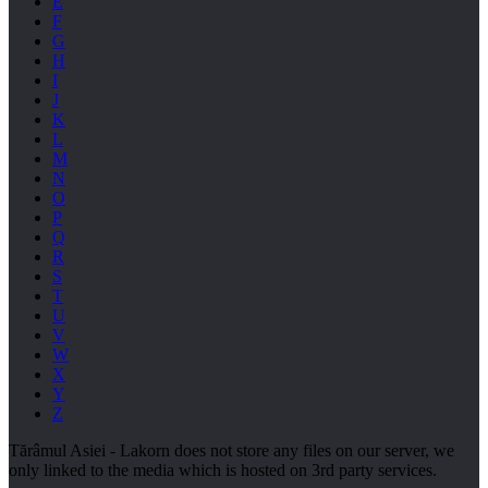
E
F
G
H
I
J
K
L
M
N
O
P
Q
R
S
T
U
V
W
X
Y
Z
Tărâmul Asiei - Lakorn does not store any files on our server, we
only linked to the media which is hosted on 3rd party services.