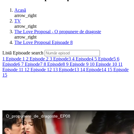
Acasă
arrow_right
TV
arrow_right
The Love Proposal - O propunere de dragoste
arrow_right
The Love Proposal Episoade 8
Listă Episoade
search
1
Episode 1
2
Episode 2
3
Episode3
4
Episode4
5
Episode5
6
Episode6
7
Episode7
8
Episode8
9
Episode 9
10
Episode 10
11
Episode 11
12
Episode 12
13
Episode13
14
Episode14
15
Episode
15