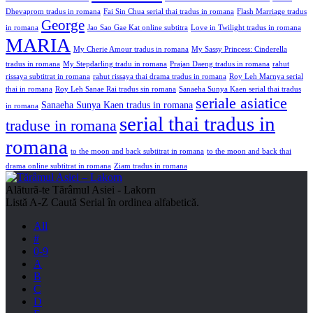
Dhevaprom tradus in romana
Fai Sin Chua serial thai tradus in romana
Flash Marriage tradus
George
in romana
Jao Sao Gae Kat online subtitra
Love in Twilight tradus in romana
MARIA
My Cherie Amour tradus in romana
My Sassy Princess: Cinderella
tradus in romana
My Stepdarling tradu in romana
Prajan Daeng tradus in romana
rahut
rissaya subtitrat in romana
rahut rissaya thai drama tradus in romana
Roy Leh Marnya serial
thai in romana
Roy Leh Sanae Rai tradus sin romana
Sanaeha Sunya Kaen serial thai tradus
seriale asiatice
Sanaeha Sunya Kaen tradus in romana
in romana
serial thai tradus in
traduse in romana
romana
to the moon and back subtitrat in romana
to the moon and back thai
drama online subtitrat in romana
Ziam tradus in romana
Alătură-te
Tărâmul Asiei - Lakorn
Listă A-Z
Caută Serial în ordinea alfabetică.
All
#
0-9
A
B
C
D