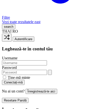
Filtre
Vezi toate rezultatele
east
search
THAI
RO
Autentificare
Loghează-te în contul tău
Username
Password
Ține-mă minte
Conectați-mă
Nu ai un cont?
Înregistrează-te aici
Resetare Parolă