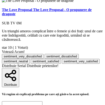
The Love Proposal
The Love Proposal - O propunere de
dragoste
SUB
TV
0M
Un triunghi amoros complicat între o femeie și doi frați: unul de care
este îndrăgostită, celălalt cu care este logodită, urmând să se
căsătorească.
star
10
( 1 Voturi)
Votează Acum!
sentiment_very_dissatisfied
sentiment_dissatisfied
sentiment_neutral
sentiment_satisfied
sentiment_very_satisfied
Distribuie Serial
Distribuie prietenilor!
Distribuie
Vă rugăm să explicați problema pe care ați găsit-o la acest episod.