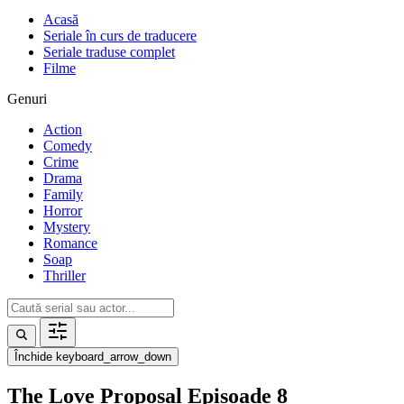
Acasă
Seriale în curs de traducere
Seriale traduse complet
Filme
Genuri
Action
Comedy
Crime
Drama
Family
Horror
Mystery
Romance
Soap
Thriller
Închide
keyboard_arrow_down
The Love Proposal Episoade 8