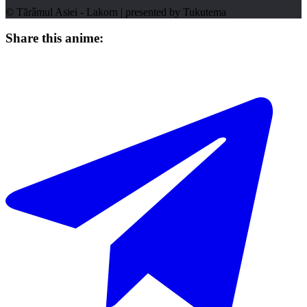
© Tărâmul Asiei - Lakorn | presented by
Tukutema
Share this anime: